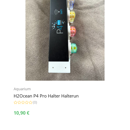
Aquarium
H2Ocean P4 Pro Halter Halterun
(0)
B
e
10,90
€
w
e
r
t
e