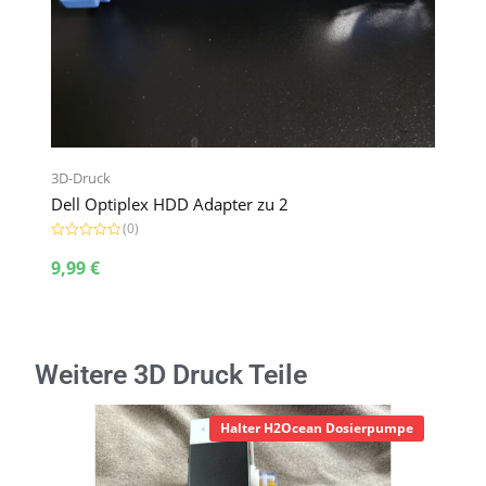
3D-Druck
Dell Optiplex HDD Adapter zu 2
(0)
B
e
9,99
€
w
e
r
t
e
t
m
Weitere 3D Druck Teile
i
t
0
v
o
Halter H2Ocean Dosierpumpe
n
5