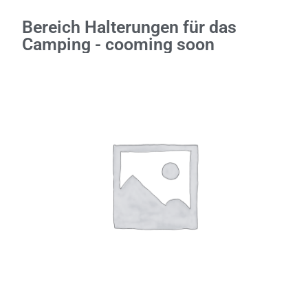
t
m
Bereich Halterungen für das
i
t
0
Camping - cooming soon
v
o
n
5